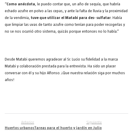
“
Como anécdota
, le puedo contar que, un año de sequía, que habría
echado azufre en polvo a las cepas, y ante la falta de lluvia y la proximidad
de la vendimia,
tuve que utilizar el Matabi para des- sulfatar
. Había
que limpiar las uvas de tanto azufre como tenían para poder recogerlas y
no se nos ocurrió otro sistema, quizás porque entonces no lo había.”
Desde Matabi queremos agradecer al Sr. Lucio su fidelidad a la marca
Matabi y colaboración prestada para la entrevista. Ha sido un placer
conversar con él y su hijo Alfonso. ¡Que nuestra relación siga por muchos
años!
Anterior
Siguiente
Huertos urbanos
Tareas para el huerto y jardín en Julio