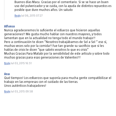
Buenos días Macu. Gracias por el comentario. Si se se hace un buen
uso del pulverizador y se cuida, con la ayuda de distintos repuestos es
posible que dure muchos años. Un saludo
Reply
Jul 06, 2015 07:27
Alfonso
Nunca agradeceremos lo suficiente el esfuerzo que hicieron aquellas
generaciones!! Me gusta mucho hablar con nuestros mayores, y todos
lamentan que en la actualidad no tenga todo el mundo trabajo!!
Pero a continuación te dicen “Nosotros trabajábamos de Sol a Sol “ eso sí,
muchas veces solo por la comida!! Fue tan grande su sacrificio que si les
hablas de crisis te dicen “que sabéis vosotros lo que es crisis”
Muchas Gracias Para Matabi por la sensibilidad de este artículo y sobre todo
muchas gracias para esas generaciones de Valientes!!!
Reply
Jul 03, 2015 16:51
Ana
Qué tiempos! Los esfuerzos que suponía para mucha gente compatibilizar el
trabajo en las empresas con el cuidado de las tierras.
Unos auténticos trabajadores!
Reply
Jul 03, 2015 09:58