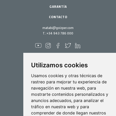
Kits mantenimiento
GARANTÍA
Abril 2022
Marzo 2022
CONTACTO
Febrero 2022
matabi@goizper.com
Enero 2022
T.:
+34 943 786 000
Diciembre 2021
Noviembre 2021
Octubre 2021
Utilizamos cookies
Septiembre 2021
Agosto 2021
Pulverización
Usamos cookies y otras técnicas de
rastreo para mejorar tu experiencia de
Julio 2021
Biotecnología
navegación en nuestra web, para
Junio 2021
mostrarte contenidos personalizados y
Industrial
Mayo 2021
anuncios adecuados, para analizar el
Goizper S.Coop.
tráfico en nuestra web y para
Abril 2021
Antigua, 4
comprender de donde llegan nuestros
20577 Antzuola (Gipuzkoa)
Marzo 2021