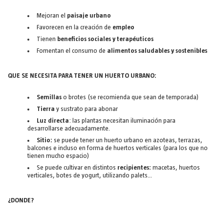
Mejoran el
paisaje urbano
Favorecen en la creación de
empleo
Tienen
beneficios sociales y terapéuticos
Fomentan el consumo de
alimentos saludables y sostenibles
QUE SE NECESITA PARA TENER UN HUERTO URBANO:
Semillas
o brotes (se recomienda que sean de temporada)
Tierra
y sustrato para abonar
Luz directa
: las plantas necesitan iluminación para
desarrollarse adecuadamente.
Sitio:
se puede tener un huerto urbano en azoteas, terrazas,
balcones e incluso en forma de huertos verticales (para los que no
tienen mucho espacio)
Se puede cultivar en distintos
recipientes:
macetas, huertos
verticales, botes de yogurt, utilizando palets…
¿DONDE?