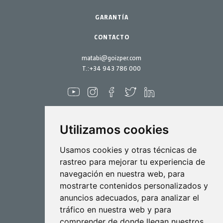
Kits mantenimiento
GARANTÍA
CONTACTO
matabi@goizper.com
T.:
+34 943 786 000
Utilizamos cookies
Pulverización
Usamos cookies y otras técnicas de
rastreo para mejorar tu experiencia de
Biotecnología
navegación en nuestra web, para
mostrarte contenidos personalizados y
Industrial
anuncios adecuados, para analizar el
Goizper S.Coop.
tráfico en nuestra web y para
Antigua, 4
comprender de donde llegan nuestros
20577 Antzuola (Gipuzkoa)