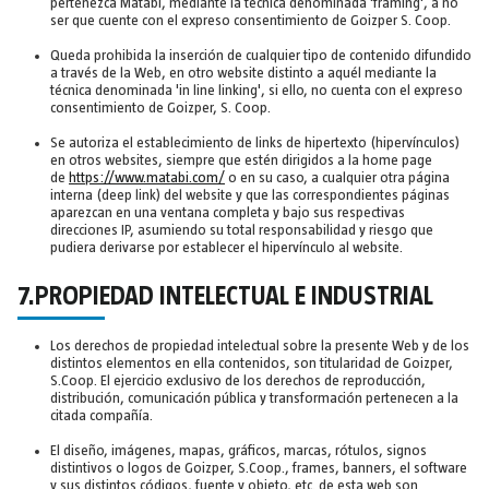
pertenezca Matabi, mediante la técnica denominada 'framing', a no
ser que cuente con el expreso consentimiento de Goizper S. Coop.
Queda prohibida la inserción de cualquier tipo de contenido difundido
a través de la Web, en otro website distinto a aquél mediante la
técnica denominada 'in line linking', si ello, no cuenta con el expreso
consentimiento de Goizper, S. Coop.
Se autoriza el establecimiento de links de hipertexto (hipervínculos)
en otros websites, siempre que estén dirigidos a la home page
de
https://www.matabi.com/
o en su caso, a cualquier otra página
interna (deep link) del website y que las correspondientes páginas
aparezcan en una ventana completa y bajo sus respectivas
direcciones IP, asumiendo su total responsabilidad y riesgo que
pudiera derivarse por establecer el hipervínculo al website.
7.PROPIEDAD INTELECTUAL E INDUSTRIAL
Los derechos de propiedad intelectual sobre la presente Web y de los
distintos elementos en ella contenidos, son titularidad de Goizper,
S.Coop. El ejercicio exclusivo de los derechos de reproducción,
distribución, comunicación pública y transformación pertenecen a la
citada compañía.
El diseño, imágenes, mapas, gráficos, marcas, rótulos, signos
distintivos o logos de Goizper, S.Coop., frames, banners, el software
y sus distintos códigos, fuente y objeto, etc. de esta web son