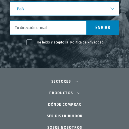
País
País
ENVIAR
He leído y acepto la
Política de Privacidad
SECTORES
Agricultura-Huerta
PRODUCTOS
Huerto urbano-GreenCity
DÓNDE COMPRAR
Pulverizadores
Jardinería profesional
SER DISTRIBUIDOR
Accesorios
SOBRE NOSOTROS
Jardín-Hogar
Repuestos