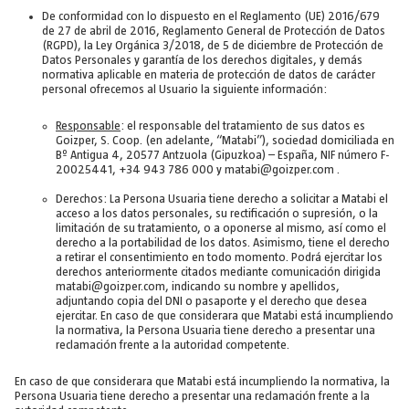
De conformidad con lo dispuesto en el Reglamento (UE) 2016/679
de 27 de abril de 2016, Reglamento General de Protección de Datos
(RGPD), la Ley Orgánica 3/2018, de 5 de diciembre de Protección de
Datos Personales y garantía de los derechos digitales, y demás
normativa aplicable en materia de protección de datos de carácter
personal ofrecemos al Usuario la siguiente información:
Responsable
: el responsable del tratamiento de sus datos es
Goizper, S. Coop. (en adelante, “Matabi”), sociedad domiciliada en
Bº Antigua 4, 20577 Antzuola (Gipuzkoa) – España, NIF número F-
20025441, +34 943 786 000 y matabi@goizper.com .
Derechos: La Persona Usuaria tiene derecho a solicitar a Matabi el
acceso a los datos personales, su rectificación o supresión, o la
limitación de su tratamiento, o a oponerse al mismo, así como el
derecho a la portabilidad de los datos. Asimismo, tiene el derecho
a retirar el consentimiento en todo momento. Podrá ejercitar los
derechos anteriormente citados mediante comunicación dirigida
matabi@goizper.com, indicando su nombre y apellidos,
adjuntando copia del DNI o pasaporte y el derecho que desea
ejercitar. En caso de que considerara que Matabi está incumpliendo
la normativa, la Persona Usuaria tiene derecho a presentar una
reclamación frente a la autoridad competente.
En caso de que considerara que Matabi está incumpliendo la normativa, la
Persona Usuaria tiene derecho a presentar una reclamación frente a la