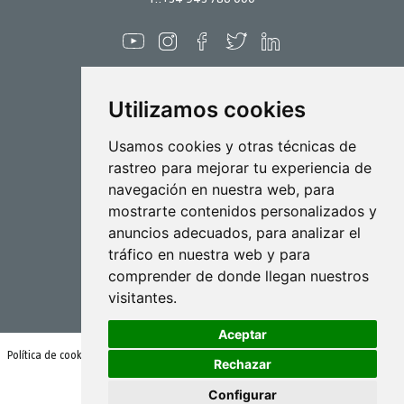
Utilizamos cookies
Pulverización
Usamos cookies y otras técnicas de
rastreo para mejorar tu experiencia de
Biotecnología
navegación en nuestra web, para
mostrarte contenidos personalizados y
Industrial
anuncios adecuados, para analizar el
Goizper S.Coop.
tráfico en nuestra web y para
Antigua, 4
comprender de donde llegan nuestros
20577 Antzuola (Gipuzkoa)
visitantes.
Spain
Aceptar
Política de cookies
Condiciones de uso y política de privacidad
Rechazar
Configurar
© Goizper Group 2020