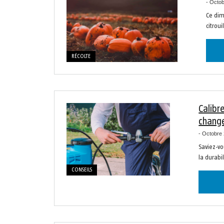
-
Octob
Ce dim
citroui
RÉCOLTE
Calibr
chang
-
Octobre 
Saviez-vo
la durabi
CONSEILS