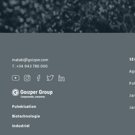
SE
matabi@goizper.com
T.:
+34 943 786 000
Ag
Po
Ja
Pulvérisation
Jar
Biotechnologie
Industriel