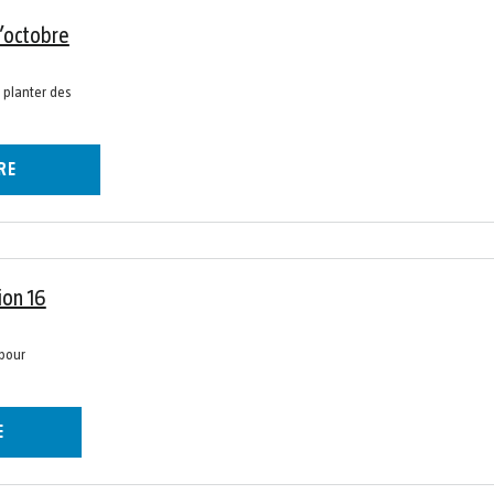
d’octobre
 planter des
RE
ion 16
 pour
E