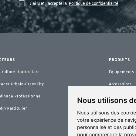
J'ai lu et j'accepte la
Politique de Confidentialité
CTEURS
PRODUITS
riculture-Horticulture
Équipements
tager Urbain-GreenCity
Accessoires
rdinage Professionnel
Pièces de re
Nous utilisons d
din Particulier
Kits d´entreti
Nous utilisons des cookie
votre expérience de navig
personnalisé et des public
pour comprendre la prove