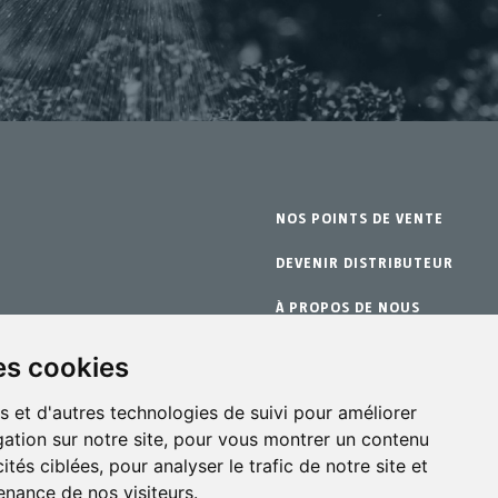
NOS POINTS DE VENTE
DEVENIR DISTRIBUTEUR
À PROPOS DE NOUS
change
GARANTIE
es cookies
en
CONTACT
s et d'autres technologies de suivi pour améliorer
ation sur notre site, pour vous montrer un contenu
ités ciblées, pour analyser le trafic de notre site et
nance de nos visiteurs.