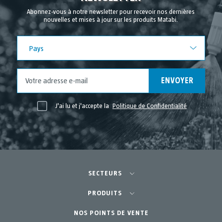
Octobre 2021
Abonnez-vous à notre newsletter pour recevoir nos dernières
nouvelles et mises à jour sur les produits Matabi.
Septembre 2021
Août 2021
Pays
Pays
Juillet 2021
Juin 2021
ENVOYER
Mai 2021
Avril 2021
J'ai lu et j'accepte la
Politique de Confidentialité
SECTEURS
Agriculture-Horticulture
PRODUITS
Potager Urbain-GreenCity
NOS POINTS DE VENTE
Équipements