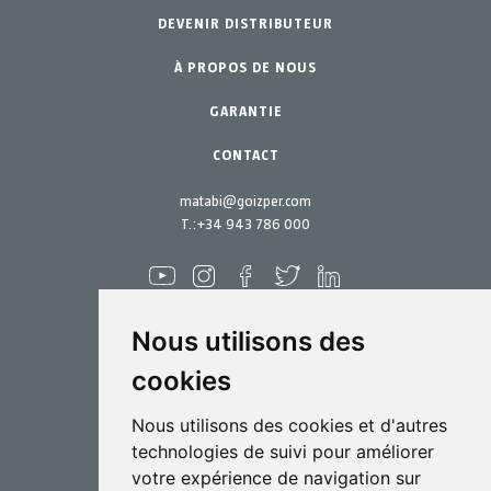
DEVENIR DISTRIBUTEUR
Jardinage Professionnel
Accessoires
À PROPOS DE NOUS
Pièces de rechange
Jardin Particulier
Kits d´entretien
GARANTIE
CONTACT
matabi@goizper.com
T.:
+34 943 786 000
Nous utilisons des
cookies
Pulvérisation
Nous utilisons des cookies et d'autres
Biotechnologie
technologies de suivi pour améliorer
votre expérience de navigation sur
Industriel