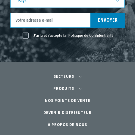
Pays
Juillet 2021
Juin 2021
ENVOYER
Mai 2021
Avril 2021
J'ai lu et j'accepte la
Politique de Confidentialité
SECTEURS
Agriculture-Horticulture
PRODUITS
Potager Urbain-GreenCity
NOS POINTS DE VENTE
Équipements
DEVENIR DISTRIBUTEUR
Jardinage Professionnel
Accessoires
À PROPOS DE NOUS
Pièces de rechange
Jardin Particulier