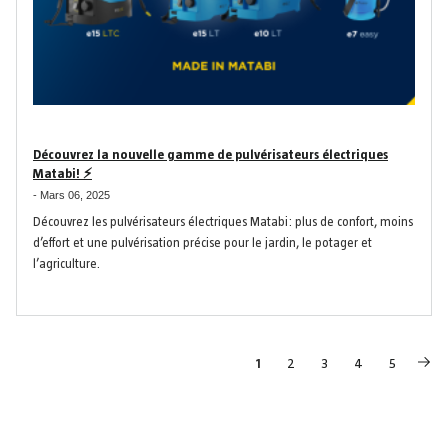
Découvrez la nouvelle gamme de pulvérisateurs électriques
Matabi! ⚡
-
Mars 06, 2025
Découvrez les pulvérisateurs électriques Matabi: plus de confort, moins
d’effort et une pulvérisation précise pour le jardin, le potager et
l’agriculture.
Page
You're currently reading page
Page
Page
Page
Page
1
2
3
4
5
Pa
Sui