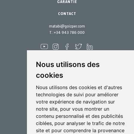
Kits d´entretien
GARANTIE
CONTACT
matabi@goizper.com
T.:
+34 943 786 000
Nous utilisons des
cookies
Pulvérisation
Nous utilisons des cookies et d'autres
Biotechnologie
technologies de suivi pour améliorer
votre expérience de navigation sur
Industriel
notre site, pour vous montrer un
Goizper S.Coop.
contenu personnalisé et des publicités
Antigua, 4
ciblées, pour analyser le trafic de notre
20577 Antzuola (Gipuzkoa)
site et pour comprendre la provenance
Spain