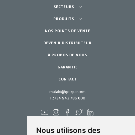
SECTEURS
Agriculture-Horticulture
PRODUITS
Potager Urbain-GreenCity
NOS POINTS DE VENTE
Équipements
DEVENIR DISTRIBUTEUR
Jardinage Professionnel
Accessoires
À PROPOS DE NOUS
Pièces de rechange
Jardin Particulier
Kits d´entretien
GARANTIE
CONTACT
matabi@goizper.com
T.:
+34 943 786 000
Nous utilisons des