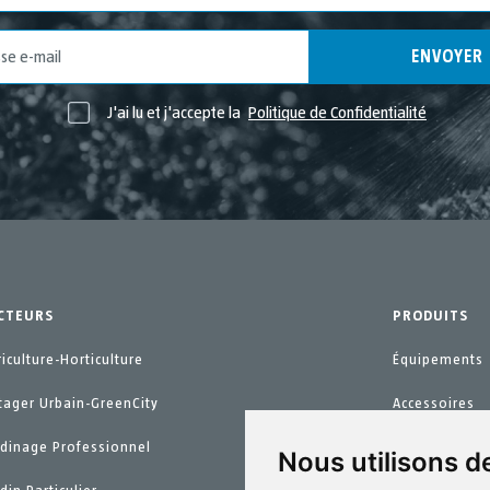
ENVOYER
J'ai lu et j'accepte la
Politique de Confidentialité
CTEURS
PRODUITS
riculture-Horticulture
Équipements
tager Urbain-GreenCity
Accessoires
rdinage Professionnel
Pièces de re
Nous utilisons d