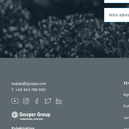
SE
matabi@goizper.com
T.:
+34 943 786 000
Ag
Po
Ja
Pulvérisation