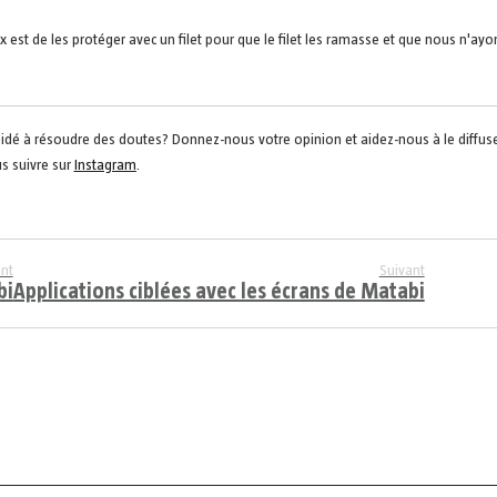
x est de les protéger avec un filet pour que le filet les ramasse et que nous n'ayo
s a aidé à résoudre des doutes? Donnez-nous votre opinion et aidez-nous à le diffus
s suivre sur
Instagram
.
nt
Suivant
bi
Applications ciblées avec les écrans de Matabi