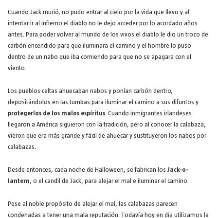
Cuando Jack murió, no pudo entrar al cielo por la vida que llevo y al
intentar ir al infierno el diablo no le dejo acceder por lo acordado años
antes. Para poder volver al mundo de los vivos el diablo le dio un trozo de
carbón encendido para que iluminara el camino y el hombre lo puso
dentro de un nabo que iba comiendo para que no se apagara con el
viento.
Los pueblos celtas ahuecaban nabos y ponían carbón dentro,
depositándolos en las tumbas para iluminar el camino a sus difuntos y
protegerlos de los malos espíritus
. Cuando inmigrantes irlandeses
llegaron a América siguieron con la tradición, pero al conocer la calabaza,
vieron que era más grande y fácil de ahuecar y sustituyeron los nabos por
calabazas.
Desde entonces, cada noche de Halloween, se fabrican los
Jack-o-
lantern
, o el candil de Jack, para alejar el mal e iluminar el camino.
Pese al noble propósito de alejar el mal, las calabazas parecen
condenadas a tener una mala reputación. Todavía hoy en día utilizamos la