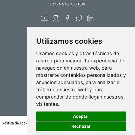
Enero 2022
T.:
+34 943 786 000
Diciembre 2021
Noviembre 2021
Octubre 2021
Utilizamos cookies
Septiembre 2021
Agosto 2021
Pulverización
Usamos cookies y otras técnicas de
rastreo para mejorar tu experiencia de
Julio 2021
Biotecnología
navegación en nuestra web, para
Junio 2021
mostrarte contenidos personalizados y
Industrial
Mayo 2021
anuncios adecuados, para analizar el
Goizper S.Coop.
tráfico en nuestra web y para
Abril 2021
Antigua, 4
comprender de donde llegan nuestros
20577 Antzuola (Gipuzkoa)
Marzo 2021
Spain
visitantes.
Febrero 2021
Aceptar
Enero 2021
Política de cookies
Condiciones de uso y política de privacidad
Rechazar
Diciembre 2020