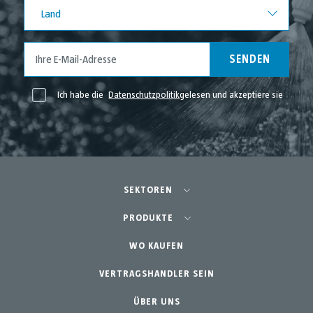
Land
Land
SENDEN
Ich habe die
Datenschutzpolitik
gelesen und akzeptiere sie
SEKTOREN
Landwirtschaft - Obst- und Gemüseanbau
PRODUKTE
Schrebergarten
WO KAUFEN
Teams
Professioneller Gartenbau
VERTRAGSHANDLER SEIN
Zubehör
Gartenbau & Heim
Ersatzteile
ÜBER UNS