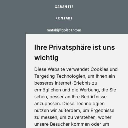
Wartungs-Kits
GARANTIE
KONTAKT
matabi@goizper.com
T.:
+34 943 786 000
Ihre Privatsphäre ist uns
wichtig
Diese Website verwendet Cookies und
Targeting Technologien, um Ihnen ein
Sprütechnik
besseres Internet-Erlebnis zu
ermöglichen und die Werbung, die Sie
Biotechnologie
sehen, besser an Ihre Bedürfnisse
anzupassen. Diese Technologien
Industriel
nutzen wir außerdem, um Ergebnisse
Goizper S.Coop.
zu messen, um zu verstehen, woher
Antigua, 4
unsere Besucher kommen oder um
20577 Antzuola (Gipuzkoa)