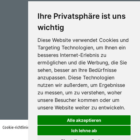
T.:
+34 943 786 000
Ihre Privatsphäre ist uns
wichtig
Diese Website verwendet Cookies und
Targeting Technologien, um Ihnen ein
Sprütechnik
besseres Internet-Erlebnis zu
ermöglichen und die Werbung, die Sie
Biotechnologie
sehen, besser an Ihre Bedürfnisse
anzupassen. Diese Technologien
Industriel
nutzen wir außerdem, um Ergebnisse
Goizper S.Coop.
zu messen, um zu verstehen, woher
Antigua, 4
unsere Besucher kommen oder um
20577 Antzuola (Gipuzkoa)
Spain
unsere Website weiter zu entwickeln.
Alle akzeptieren
Cookie-richtlinien
Nutzungsbedingungen und datenschutzrichtlinie
Ich lehne ab