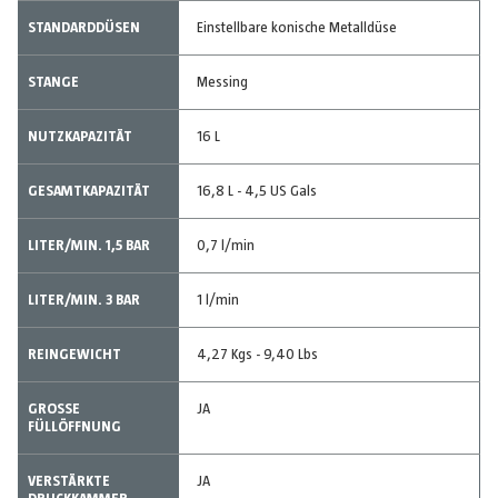
STANDARDDÜSEN
Einstellbare konische Metalldüse
STANGE
Messing
NUTZKAPAZITÄT
16 L
GESAMTKAPAZITÄT
16,8 L - 4,5 US Gals
LITER/MIN. 1,5 BAR
0,7 l/min
LITER/MIN. 3 BAR
1 l/min
REINGEWICHT
4,27 Kgs - 9,40 Lbs
GROSSE F
JA
ÜLLÖFFNUNG
VERSTÄRKTE
JA