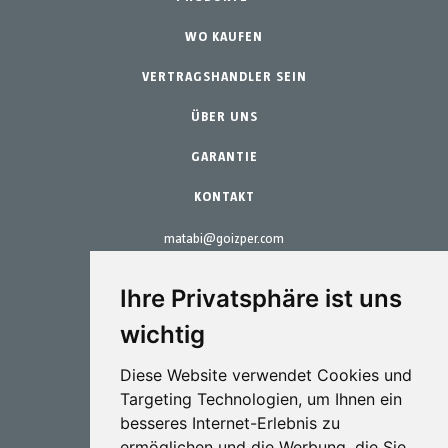
Schrebergarten
WO KAUFEN
Teams
Professioneller Gartenbau
VERTRAGSHANDLER SEIN
Zubehör
Gartenbau & Heim
Ersatzteile
ÜBER UNS
Wartungs-Kits
GARANTIE
KONTAKT
matabi@goizper.com
T.:
+34 943 786 000
Ihre Privatsphäre ist uns
wichtig
Diese Website verwendet Cookies und
Targeting Technologien, um Ihnen ein
Sprütechnik
besseres Internet-Erlebnis zu
ermöglichen und die Werbung, die Sie