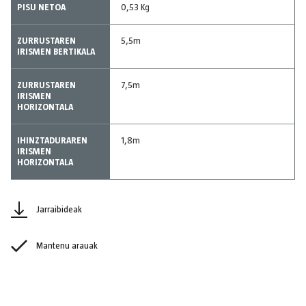
PISU NETOA
0,53 Kg
ZURRUSTAREN
5,5m
IRISMEN BERTIKALA
ZURRUSTAREN
7,5m
IRISMEN
HORIZONTALA
IHINZTADURAREN
1,8m
IRISMEN
HORIZONTALA
Jarraibideak
Mantenu arauak