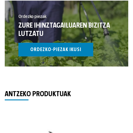
Ordezko piezak
ZURE IHINZTAGAILUAREN BIZITZA
LUTZATU
ORDEZKO-PIEZAK IKUSI
ANTZEKO PRODUKTUAK