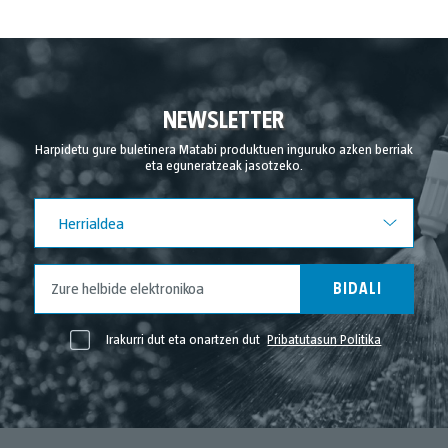
NEWSLETTER
Harpidetu gure buletinera Matabi produktuen inguruko azken berriak
eta eguneratzeak jasotzeko.
Herrialdea
Herrialdea
BIDALI
Irakurri dut eta onartzen dut
Pribatutasun Politika