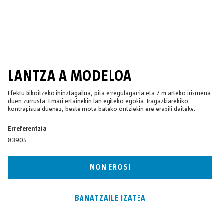
LANTZA A MODELOA
Efektu bikoitzeko ihinztagailua, pita erregulagarria eta 7 m arteko irismena
duen zurrusta. Emari ertainekin lan egiteko egokia. Iragazkiarekiko
kontrapisua duenez, beste mota bateko ontziekin ere erabili daiteke.
Erreferentzia
83905
NON EROSI
BANATZAILE IZATEA