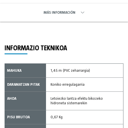
MÁS INFORMACIÓN
INFORMAZIO TEKNIKOA
MAHUKA
1,45 m (PVC zeharrargia)
DARAMATZAN PITAK
Koniko erregulagarria
AHOA
Letoiezko lantza efektu bikozeko
hidroneta sistemarekin
PISU BRUTOA
0,67 Kg