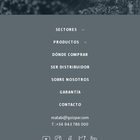
SECTORES
Agricultura-Huerta
PRODUCTOS
Huerto urbano-GreenCity
DÓNDE COMPRAR
Pulverizadores
Jardinería profesional
SER DISTRIBUIDOR
Accesorios
SOBRE NOSOTROS
Jardín-Hogar
Repuestos
Kits mantenimiento
GARANTÍA
CONTACTO
matabi@goizper.com
T.:
+34 943 786 000