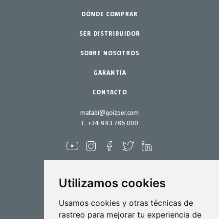
Huerto urbano-GreenCity
DÓNDE COMPRAR
Pulverizadores
Jardinería profesional
SER DISTRIBUIDOR
Accesorios
SOBRE NOSOTROS
Jardín-Hogar
Repuestos
Kits mantenimiento
GARANTÍA
CONTACTO
matabi@goizper.com
T.:
+34 943 786 000
Utilizamos cookies
Pulverización
Usamos cookies y otras técnicas de
rastreo para mejorar tu experiencia de