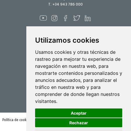
T.:
+34 943 786 000
Utilizamos cookies
Pulverización
Usamos cookies y otras técnicas de
rastreo para mejorar tu experiencia de
Biotecnología
navegación en nuestra web, para
mostrarte contenidos personalizados y
Industrial
anuncios adecuados, para analizar el
Goizper S.Coop.
tráfico en nuestra web y para
Antigua, 4
comprender de donde llegan nuestros
20577 Antzuola (Gipuzkoa)
visitantes.
Spain
Aceptar
Política de cookies
Condiciones de uso y política de privacidad
Rechazar