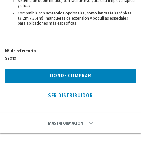
Sistema de doble filtrado, con fácil acceso para una limpieza rápida
y eficaz.
Compatible con accesorios opcionales, como lanzas telescópicas
(3,2m / 5,4m), mangueras de extensión y boquillas especiales
para aplicaciones más específicas
Nº de referencia
83010
DÓNDE COMPRAR
SER DISTRIBUIDOR
MÁS INFORMACIÓN