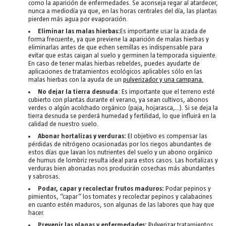
como la aparición de enfermedades. Se aconseja regar al atardecer,
nunca a mediodía ya que, en las horas centrales del día, las plantas
pierden más agua por evaporación.
Eliminar las malas hierbas:
Es importante usar la azada de
forma frecuente, ya que previene la aparición de malas hierbas y
eliminarlas antes de que echen semillas es indispensable para
evitar que estas caigan al suelo y germinen la temporada siguiente.
En caso de tener malas hierbas rebeldes, puedes ayudarte de
aplicaciones de tratamientos ecológicos aplicables sólo en las
malas hierbas con la ayuda de un
pulverizador y una campana.
No dejar la tierra desnuda
: Es importante que el terreno esté
cubierto con plantas durante el verano, ya sean cultivos, abonos
verdes o algún acolchado orgánico (paja, hojarasca,…). Si se deja la
tierra desnuda se perderá humedad y fertilidad, lo que influirá en la
calidad de nuestro suelo.
Abonar
hortalizas y verduras:
El objetivo es compensar las
pérdidas de nitrógeno ocasionadas por los riegos abundantes de
estos días que lavan los nutrientes del suelo y un abono orgánico
de humus de lombriz resulta ideal para estos casos. Las hortalizas y
verduras bien abonadas nos producirán cosechas más abundantes
y sabrosas.
Podar, capar y recolectar frutos maduros:
Podar pepinos y
pimientos, “capar” los tomates y recolectar pepinos y calabacines
en cuanto estén maduros, son algunas de las labores que hay que
hacer.
Prevenir las plagas y enfermedades:
Pulverizar
tratamientos