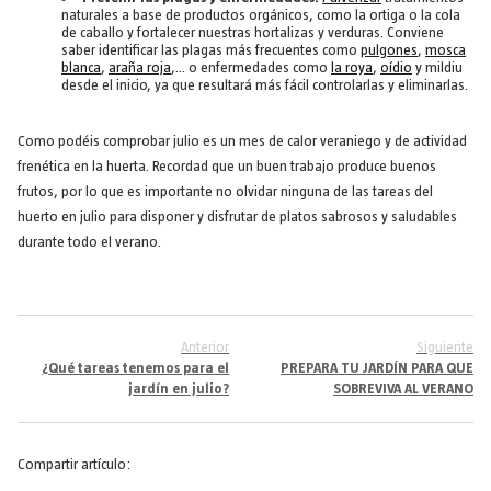
naturales a base de productos orgánicos, como la ortiga o la cola
de caballo y fortalecer nuestras hortalizas y verduras. Conviene
saber identificar las plagas más frecuentes como
pulgones
,
mosca
blanca
,
araña roja
,… o enfermedades como
la roya
,
oídio
y mildiu
desde el inicio, ya que resultará más fácil controlarlas y eliminarlas.
Como podéis comprobar julio es un mes de calor veraniego y de actividad
frenética en la huerta. Recordad que un buen trabajo produce buenos
frutos, por lo que es importante no olvidar ninguna de las tareas del
huerto en julio para disponer y disfrutar de platos sabrosos y saludables
durante todo el verano.
Anterior
Siguiente
¿Qué tareas tenemos para el
PREPARA TU JARDÍN PARA QUE
jardín en julio?
SOBREVIVA AL VERANO
Compartir artículo: