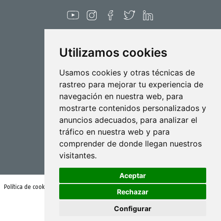
Diciembre 2021
Noviembre 2021
Octubre 2021
Utilizamos cookies
Septiembre 2021
Agosto 2021
Pulverización
Usamos cookies y otras técnicas de
rastreo para mejorar tu experiencia de
Julio 2021
Biotecnología
navegación en nuestra web, para
Junio 2021
mostrarte contenidos personalizados y
Industrial
Mayo 2021
anuncios adecuados, para analizar el
Goizper S.Coop.
tráfico en nuestra web y para
Abril 2021
Antigua, 4
comprender de donde llegan nuestros
20577 Antzuola (Gipuzkoa)
Marzo 2021
visitantes.
Spain
Febrero 2021
Aceptar
Enero 2021
Política de cookies
Condiciones de uso y política de privacidad
Rechazar
Diciembre 2020
Configurar
Noviembre 2020
© Goizper Group 2020