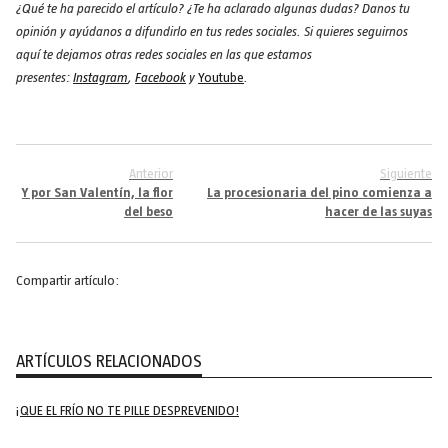
¿Qué te ha parecido el artículo? ¿Te ha aclarado algunas dudas? Danos tu
opinión y ayúdanos a difundirlo en tus redes sociales. Si quieres seguirnos
aquí te dejamos otras redes sociales en las que estamos
presentes:
Instagram
,
Facebook
y
Youtube
.
Anterior
Siguiente
Y por San Valentín, la flor
La procesionaria del pino comienza a
del beso
hacer de las suyas
Compartir artículo:
ARTÍCULOS RELACIONADOS
¡QUE EL FRÍO NO TE PILLE DESPREVENIDO!