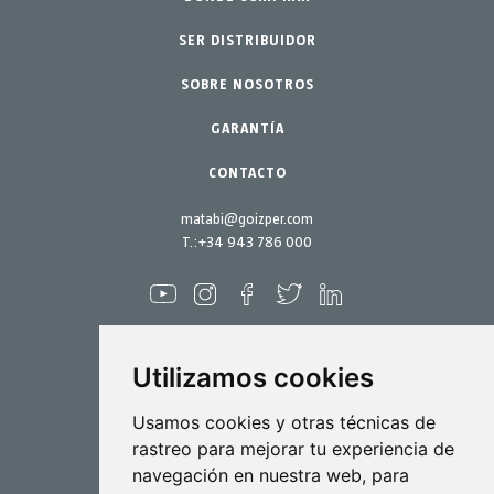
Octubre 2022
Jardinería profesional
SER DISTRIBUIDOR
Accesorios
Septiembre 2022
SOBRE NOSOTROS
Jardín-Hogar
Repuestos
Junio 2022
Kits mantenimiento
GARANTÍA
Abril 2022
Marzo 2022
CONTACTO
Febrero 2022
matabi@goizper.com
Enero 2022
T.:
+34 943 786 000
Diciembre 2021
Noviembre 2021
Octubre 2021
Utilizamos cookies
Septiembre 2021
Agosto 2021
Pulverización
Usamos cookies y otras técnicas de
rastreo para mejorar tu experiencia de
Julio 2021
Biotecnología
navegación en nuestra web, para
Junio 2021