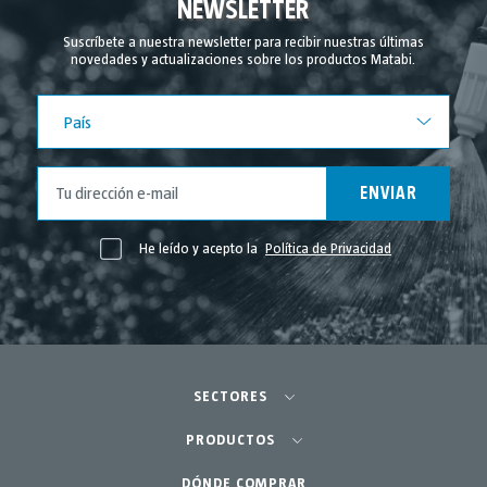
NEWSLETTER
Agosto 2024
Suscríbete a nuestra newsletter para recibir nuestras últimas
novedades y actualizaciones sobre los productos Matabi.
Julio 2024
Junio 2024
País
País
Mayo 2024
Abril 2024
ENVIAR
Marzo 2024
Febrero 2024
He leído y acepto la
Política de Privacidad
Noviembre 2023
Mayo 2023
Abril 2023
Marzo 2023
SECTORES
Febrero 2023
Agricultura-Huerta
PRODUCTOS
Enero 2023
Diciembre 2022
Huerto urbano-GreenCity
DÓNDE COMPRAR
Pulverizadores