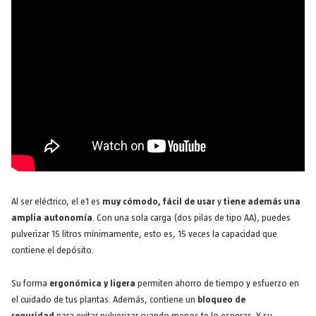
Al ser eléctrico, el e1 es
muy cómodo, fácil de usar
y
tiene además una
amplia autonomía
. Con una sola carga (dos pilas de tipo AA), puedes
pulverizar 15 litros mínimamente, esto es, 15 veces la capacidad que
contiene el depósito.
Su forma
ergonómica y ligera
permiten ahorro de tiempo y esfuerzo en
el cuidado de tus plantas. Además, contiene un
bloqueo de
seguridad
para evitar pulverizar cuando menos te lo esperas. Y su