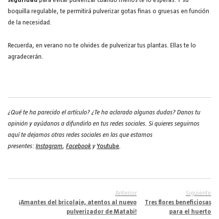
boquilla regulable, te permitirá pulverizar gotas finas o gruesas en función
de la necesidad.
Recuerda, en verano no te olvides de pulverizar tus plantas. Ellas te lo
agradecerán.
¿Qué te ha parecido el artículo? ¿Te ha aclarado algunas dudas? Danos tu
opinión y ayúdanos a difundirlo en tus redes sociales. Si quieres seguirnos
aquí te dejamos otras redes sociales en las que estamos
presentes:
Instagram
,
Facebook
y
Youtube
.
Anterior
Siguiente
¡Amantes del bricolaje, atentos al nuevo
Tres flores beneficiosas
pulverizador de Matabi!
para el huerto