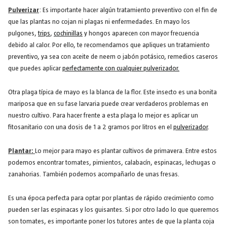
Pulverizar
: Es importante hacer algún tratamiento preventivo con el fin de
que las plantas no cojan ni plagas ni enfermedades. En mayo los
pulgones,
trips
,
cochinillas
y hongos aparecen con mayor frecuencia
debido al calor. Por ello, te recomendamos que apliques un tratamiento
preventivo, ya sea con aceite de neem o jabón potásico, remedios caseros
que puedes aplicar
perfectamente con cualquier pulverizador.
Otra plaga típica de mayo es la blanca de la flor. Este insecto es una bonita
mariposa que en su fase larvaria puede crear verdaderos problemas en
nuestro cultivo. Para hacer frente a esta plaga lo mejor es aplicar un
fitosanitario con una dosis de 1 a 2 gramos por litros en el
pulverizador
.
Plantar:
Lo mejor para mayo es plantar cultivos de primavera. Entre estos
podemos encontrar tomates, pimientos, calabacín, espinacas, lechugas o
zanahorias. También podemos acompañarlo de unas fresas.
Es una época perfecta para optar por plantas de rápido crecimiento como
pueden ser las espinacas y los guisantes. Si por otro lado lo que queremos
son tomates, es importante poner los tutores antes de que la planta coja