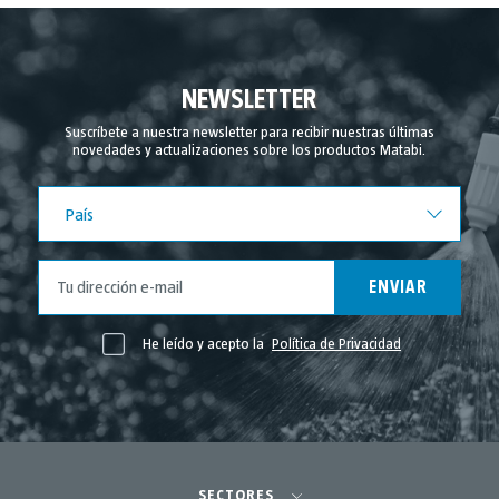
Diciembre 2024
Noviembre 2024
Septiembre 2024
NEWSLETTER
Agosto 2024
Suscríbete a nuestra newsletter para recibir nuestras últimas
novedades y actualizaciones sobre los productos Matabi.
Julio 2024
Junio 2024
País
País
Mayo 2024
Abril 2024
ENVIAR
Marzo 2024
Febrero 2024
He leído y acepto la
Política de Privacidad
Noviembre 2023
Mayo 2023
Abril 2023
Marzo 2023
SECTORES