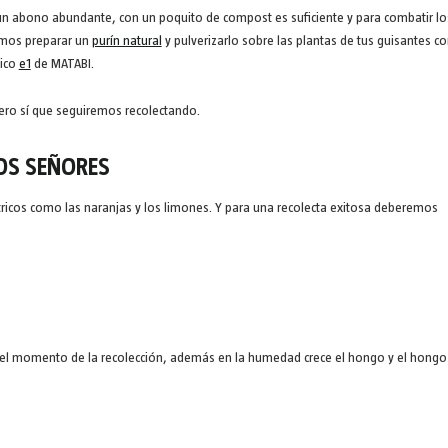
un abono abundante, con un poquito de compost es suficiente y para combatir lo
amos preparar un
purín natural
y pulverizarlo sobre las plantas de tus guisantes co
rico
e1
de MATABI.
pero sí que seguiremos recolectando.
OS SEÑORES
tricos como las naranjas y los limones. Y para una recolecta exitosa deberemos
n el momento de la recolección, además en la humedad crece el hongo y el hongo