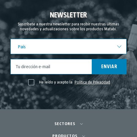
Noviembre 2024
Septiembre 2024
NEWSLETTER
Agosto 2024
Suscríbete a nuestra newsletter para recibir nuestras últimas
novedades y actualizaciones sobre los productos Matabi.
Julio 2024
Junio 2024
País
País
Mayo 2024
Abril 2024
ENVIAR
Marzo 2024
Febrero 2024
He leído y acepto la
Política de Privacidad
Noviembre 2023
Mayo 2023
Abril 2023
Marzo 2023
SECTORES
Febrero 2023
Agricultura-Huerta
PRODUCTOS