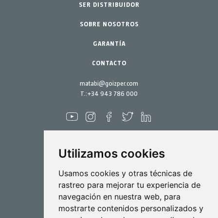
Jardinería profesional
SER DISTRIBUIDOR
Accesorios
Septiembre 2022
SOBRE NOSOTROS
Jardín-Hogar
Repuestos
Junio 2022
Kits mantenimiento
GARANTÍA
Abril 2022
Marzo 2022
CONTACTO
Febrero 2022
matabi@goizper.com
Enero 2022
T.:
+34 943 786 000
Diciembre 2021
Noviembre 2021
Octubre 2021
Utilizamos cookies
Septiembre 2021
Agosto 2021
Pulverización
Usamos cookies y otras técnicas de
rastreo para mejorar tu experiencia de
Julio 2021
Biotecnología
navegación en nuestra web, para
Junio 2021
mostrarte contenidos personalizados y
Industrial
Mayo 2021