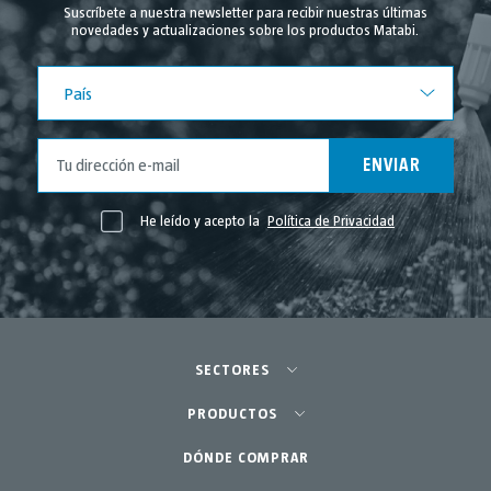
Suscríbete a nuestra newsletter para recibir nuestras últimas
novedades y actualizaciones sobre los productos Matabi.
Julio 2024
Junio 2024
País
País
Mayo 2024
Abril 2024
ENVIAR
Marzo 2024
Febrero 2024
He leído y acepto la
Política de Privacidad
Noviembre 2023
Mayo 2023
Abril 2023
Marzo 2023
SECTORES
Febrero 2023
Agricultura-Huerta
PRODUCTOS
Enero 2023
Diciembre 2022
Huerto urbano-GreenCity
DÓNDE COMPRAR
Pulverizadores
Octubre 2022