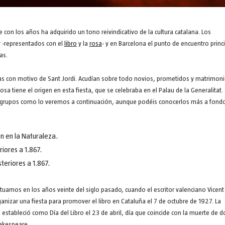
e con los años ha adquirido un tono reivindicativo de la cultura catalana. Los
r -representados con el
libro
y la
rosa
- y en Barcelona el punto de encuentro princ
as.
osas con motivo de Sant Jordi. Acudían sobre todo novios, prometidos y matrimon
a tiene el origen en esta fiesta, que se celebraba en el Palau de la Generalitat.
3 grupos como lo veremos a continuación, aunque podéis conocerlos más a fond
en en la Naturaleza.
iores a 1.867.
teriores a 1.867.
 situamos en los años veinte del siglo pasado, cuando el escritor valenciano Vicent
rganizar una fiesta para promover el libro en Cataluña el 7 de octubre de 1927. La
e estableció como Día del Libro el 23 de abril, día que coincide con la muerte de d
hakespeare.