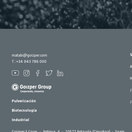
matabi@goizper.com
T.:
+34 943 786 000
A
J
Pulverización
Biotecnología
Industrial
Goizper S.Coop.
Antigua, 4
20577 Antzuola (Gipuzkoa)
Spain