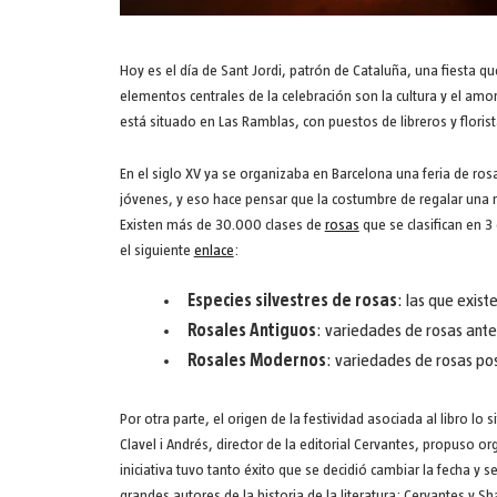
Hoy es el día de Sant Jordi, patrón de Cataluña, una fiesta qu
elementos centrales de la celebración son la cultura y el amo
está situado en Las Ramblas, con puestos de libreros y florist
En el siglo XV ya se organizaba en Barcelona una feria de r
jóvenes, y eso hace pensar que la costumbre de regalar una ros
Existen más de 30.000 clases de
rosas
que se clasifican en 
el siguiente
enlace
:
Especies silvestres de rosas
: las que exist
Rosales Antiguos
: variedades de rosas anter
Rosales Modernos
: variedades de rosas pos
Por otra parte, el origen de la festividad asociada al libro lo
Clavel i Andrés, director de la editorial Cervantes, propuso o
iniciativa tuvo tanto éxito que se decidió cambiar la fecha y s
grandes autores de la historia de la literatura: Cervantes y S