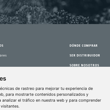
Abril 2021
Marzo 2021
Febrero 2021
Enero 2021
Diciembre 2020
OS
DÓNDE COMPRAR
Noviembre 2020
Octubre 2020
dores
SER DISTRIBUIDOR
Septiembre 2020
s
SOBRE NOSOTROS
Agosto 2020
GARANTÍA
ies
Julio 2020
enimiento
CONTACTO
écnicas de rastreo para mejorar tu experiencia de
Junio 2020
b, para mostrarte contenidos personalizados y
Mayo 2020
 analizar el tráfico en nuestra web y para comprender
visitantes.
Abril 2020