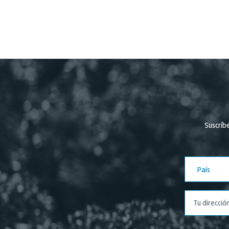
Suscríb
País