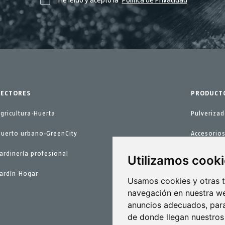
SECTORES
PRODUCT
gricultura-Huerta
Pulveriza
Huerto urbano-GreenCity
Accesorio
ardinería profesional
Repuestos
Utilizamos cook
Jardín-Hogar
Kits mant
Usamos cookies y otras t
navegación en nuestra we
anuncios adecuados, para
de donde llegan nuestros 