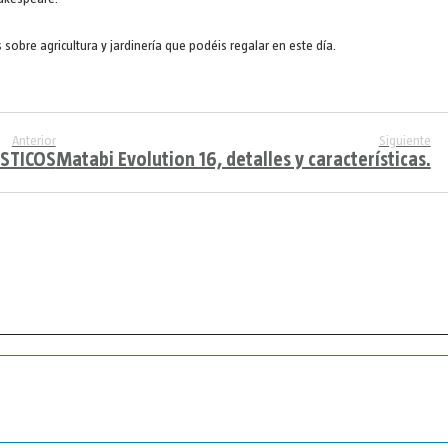
obre agricultura y jardinería que podéis regalar en este día.
Anterior
Siguiente
ÉSTICOS
Matabi Evolution 16, detalles y características.