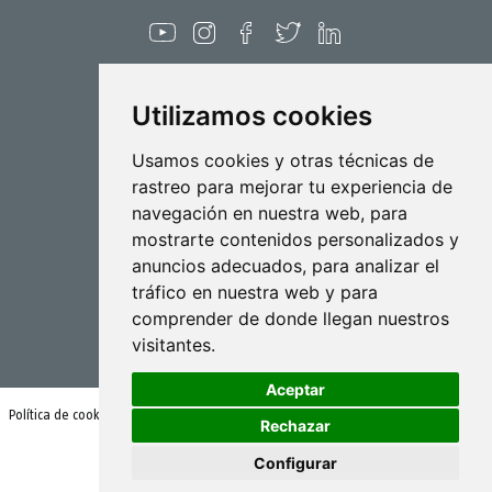
Diciembre 2021
Noviembre 2021
Octubre 2021
Utilizamos cookies
Septiembre 2021
Agosto 2021
Pulverización
Usamos cookies y otras técnicas de
rastreo para mejorar tu experiencia de
Julio 2021
Biotecnología
navegación en nuestra web, para
Junio 2021
mostrarte contenidos personalizados y
Industrial
Mayo 2021
anuncios adecuados, para analizar el
Goizper S.Coop.
tráfico en nuestra web y para
Abril 2021
Antigua, 4
comprender de donde llegan nuestros
20577 Antzuola (Gipuzkoa)
Marzo 2021
visitantes.
Spain
Febrero 2021
Aceptar
Enero 2021
Política de cookies
Condiciones de uso y política de privacidad
Rechazar
Diciembre 2020
Configurar
Noviembre 2020
© Goizper Group 2020