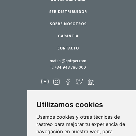
Octubre 2022
Jardinería profesional
SER DISTRIBUIDOR
Accesorios
Septiembre 2022
SOBRE NOSOTROS
Jardín-Hogar
Repuestos
Junio 2022
Kits mantenimiento
GARANTÍA
Abril 2022
Marzo 2022
CONTACTO
Febrero 2022
matabi@goizper.com
Enero 2022
T.:
+34 943 786 000
Diciembre 2021
Noviembre 2021
Octubre 2021
Utilizamos cookies
Septiembre 2021
Agosto 2021
Pulverización
Usamos cookies y otras técnicas de
rastreo para mejorar tu experiencia de
Julio 2021
Biotecnología
navegación en nuestra web, para
Junio 2021