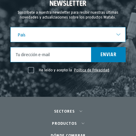
NEWSLETTER
Agosto 2024
Suscríbete a nuestra newsletter para recibir nuestras últimas
novedades y actualizaciones sobre los productos Matabi.
Julio 2024
Junio 2024
País
País
Mayo 2024
Abril 2024
ENVIAR
Marzo 2024
Febrero 2024
He leído y acepto la
Política de Privacidad
Noviembre 2023
Mayo 2023
Abril 2023
Marzo 2023
SECTORES
Febrero 2023
Agricultura-Huerta
PRODUCTOS
Enero 2023
Diciembre 2022
Huerto urbano-GreenCity
DÓNDE COMPRAR
Pulverizadores