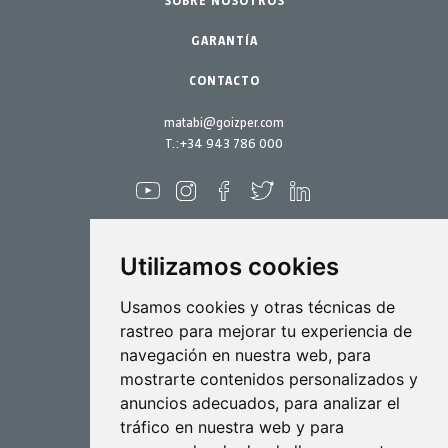
SOBRE NOSOTROS
Jardín-Hogar
Repuestos
Junio 2022
Kits mantenimiento
GARANTÍA
Abril 2022
Marzo 2022
CONTACTO
Febrero 2022
matabi@goizper.com
Enero 2022
T.:
+34 943 786 000
Diciembre 2021
Noviembre 2021
Octubre 2021
Utilizamos cookies
Septiembre 2021
Agosto 2021
Pulverización
Usamos cookies y otras técnicas de
rastreo para mejorar tu experiencia de
Julio 2021
Biotecnología
navegación en nuestra web, para
Junio 2021
mostrarte contenidos personalizados y
Industrial
Mayo 2021
anuncios adecuados, para analizar el
Goizper S.Coop.
tráfico en nuestra web y para
Abril 2021
Antigua, 4