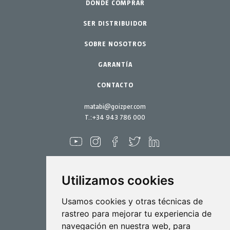
Diciembre 2022
Huerto urbano-GreenCity
DÓNDE COMPRAR
Pulverizadores
Octubre 2022
Jardinería profesional
SER DISTRIBUIDOR
Accesorios
Septiembre 2022
SOBRE NOSOTROS
Jardín-Hogar
Repuestos
Junio 2022
Kits mantenimiento
GARANTÍA
Abril 2022
Marzo 2022
CONTACTO
Febrero 2022
matabi@goizper.com
Enero 2022
T.:
+34 943 786 000
Diciembre 2021
Noviembre 2021
Octubre 2021
Utilizamos cookies
Septiembre 2021
Agosto 2021
Pulverización
Usamos cookies y otras técnicas de
rastreo para mejorar tu experiencia de
Julio 2021
Biotecnología
navegación en nuestra web, para