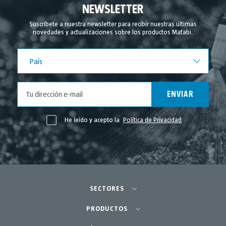
Septiembre 2024
NEWSLETTER
Agosto 2024
Suscríbete a nuestra newsletter para recibir nuestras últimas
novedades y actualizaciones sobre los productos Matabi.
Julio 2024
Junio 2024
País
País
Mayo 2024
Abril 2024
ENVIAR
Marzo 2024
Febrero 2024
He leído y acepto la
Política de Privacidad
Noviembre 2023
Mayo 2023
Abril 2023
Marzo 2023
SECTORES
Febrero 2023
Agricultura-Huerta
PRODUCTOS
Enero 2023