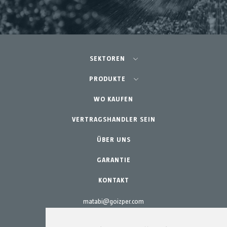
SEKTOREN
Landwirtschaft - Obst- und Gemüseanbau
PRODUKTE
Schrebergarten
WO KAUFEN
Teams
Professioneller Gartenbau
VERTRAGSHANDLER SEIN
Zubehör
Gartenbau & Heim
Ersatzteile
ÜBER UNS
Wartungs-Kits
GARANTIE
KONTAKT
matabi@goizper.com
T.:
+34 943 786 000