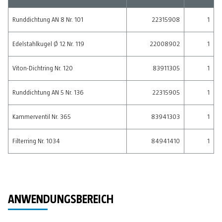
Runddichtung AN 8 Nr. 101
22315908
1
Edelstahlkugel Ø 12 Nr. 119
22008902
1
Viton-Dichtring Nr. 120
83911305
1
Runddichtung AN 5 Nr. 136
22315905
1
Kammerventil Nr. 365
83941303
1
Filterring Nr. 1034
84941410
1
ANWENDUNGSBEREICH