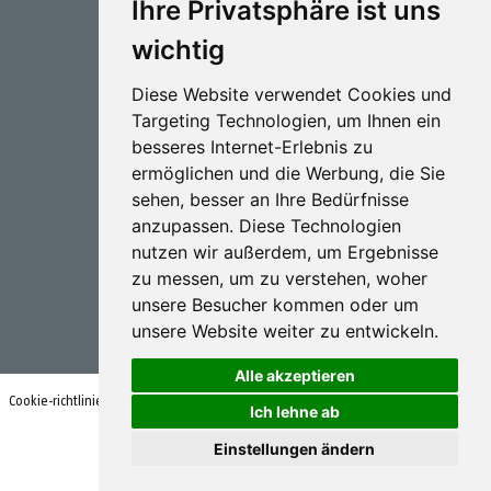
Ihre Privatsphäre ist uns
wichtig
Diese Website verwendet Cookies und
Targeting Technologien, um Ihnen ein
Sprütechnik
besseres Internet-Erlebnis zu
ermöglichen und die Werbung, die Sie
Biotechnologie
sehen, besser an Ihre Bedürfnisse
anzupassen. Diese Technologien
Industriel
nutzen wir außerdem, um Ergebnisse
Goizper S.Coop.
zu messen, um zu verstehen, woher
Antigua, 4
unsere Besucher kommen oder um
20577 Antzuola (Gipuzkoa)
unsere Website weiter zu entwickeln.
Spain
Alle akzeptieren
Cookie-richtlinien
Nutzungsbedingungen und datenschutzrichtlinie
Ich lehne ab
Einstellungen ändern
© Goizper Group 2020