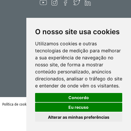
O nosso site usa cookies
Pulverização
Utilizamos cookies e outras
Biotecnlogia
tecnologias de medição para melhorar
a sua experiência de navegação no
Industrial
nosso site, de forma a mostrar
Goizper S.Coop.
conteúdo personalizado, anúncios
Antigua, 4
direcionados, analisar o tráfego do site
20577 Antzuola (Gipuzkoa)
e entender de onde vêm os visitantes.
Spain
Concordo
Política de cookies
Condições de utilização e política de privacidade
Eu recuso
Alterar as minhas preferências
© Goizper Group 2020