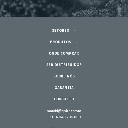
SETORES
Agricultura - Horta
PRODUTOS
ONDE COMPRAR
Equipamentos
Horta Urbana
Jardinagem Profissional
SER DISTRIBUIDOR
Acessórios
Peças de reposição
Lar - Jardim
SOBRE NÓS
Kits de manutenção
GARANTIA
CONTACTO
matabi@goizper.com
T.:
+34 943 786 000