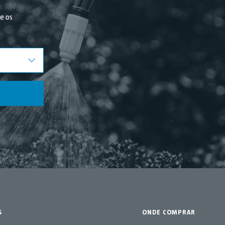
re os
S
ONDE COMPRAR