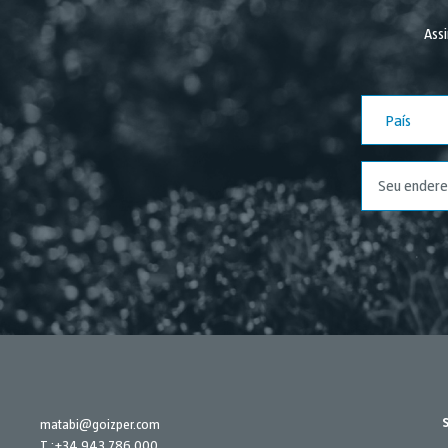
Assi
País
matabi@goizper.com
T.:
+34 943 786 000