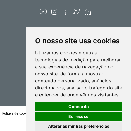
O nosso site usa cookies
Pulverização
Utilizamos cookies e outras
Biotecnlogia
tecnologias de medição para melhorar
a sua experiência de navegação no
Industrial
nosso site, de forma a mostrar
Goizper S.Coop.
conteúdo personalizado, anúncios
Antigua, 4
direcionados, analisar o tráfego do site
20577 Antzuola (Gipuzkoa)
e entender de onde vêm os visitantes.
Spain
Concordo
Política de cookies
Condições de utilização e política de privacidade
Eu recuso
Alterar as minhas preferências
© Goizper Group 2020