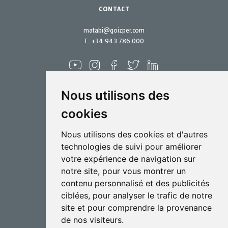
CONTACT
matabi@goizper.com
T.:
+34 943 786 000
Nous utilisons des
cookies
Pulvérisation
Nous utilisons des cookies et d'autres
Biotechnologie
technologies de suivi pour améliorer
votre expérience de navigation sur
Industriel
notre site, pour vous montrer un
Goizper S.Coop.
contenu personnalisé et des publicités
Antigua, 4
ciblées, pour analyser le trafic de notre
20577 Antzuola (Gipuzkoa)
site et pour comprendre la provenance
Spain
de nos visiteurs.