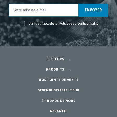
ENVOYER
J'ai lu et j'accepte la
Politique de Confidentialité
SECTEURS
Agriculture-Horticulture
PRODUITS
Potager Urbain-GreenCity
NOS POINTS DE VENTE
Équipements
DEVENIR DISTRIBUTEUR
Jardinage Professionnel
Accessoires
À PROPOS DE NOUS
Pièces de rechange
Jardin Particulier
Kits d´entretien
GARANTIE