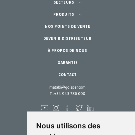
SECTEURS
Agriculture-Horticulture
PRODUITS
Potager Urbain-GreenCity
NOS POINTS DE VENTE
Équipements
DEVENIR DISTRIBUTEUR
Jardinage Professionnel
Accessoires
À PROPOS DE NOUS
Pièces de rechange
Jardin Particulier
Kits d´entretien
GARANTIE
CONTACT
matabi@goizper.com
T.:
+34 943 786 000
Nous utilisons des