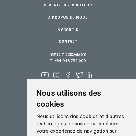
DEVENIR DISTRIBUTEUR
Jardinage Professionnel
Accessoires
À PROPOS DE NOUS
Pièces de rechange
Jardin Particulier
Kits d´entretien
GARANTIE
CONTACT
matabi@goizper.com
T.:
+34 943 786 000
Nous utilisons des
cookies
Pulvérisation
Nous utilisons des cookies et d'autres
Biotechnologie
technologies de suivi pour améliorer
votre expérience de navigation sur
Industriel