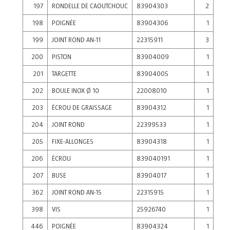
197
RONDELLE DE CAOUTCHOUC
83904303
2
198
POIGNÉE
83904306
1
199
JOINT ROND AN-11
22315911
3
200
PISTON
83904009
1
201
TARGETTE
83904005
1
202
BOULE INOX Ø 10
22008010
1
203
ÉCROU DE GRAISSAGE
83904312
1
204
JOINT ROND
22399533
1
205
FIXE-ALLONGES
83904318
1
206
ÉCROU
839040191
1
207
BUSE
83904017
1
362
JOINT ROND AN-15
22315915
1
398
VIS
25926740
1
446
POIGNÉE
83904324
1