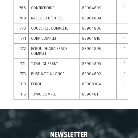
766
CONTREPOIDS
83904809
1
769
RACCORD D’ENTRÉE
83904804
1
770
COUVERCLE COMPLÈTE
83904806
1
771
CORP COMPLET
83904816
1
772
ÉCROU DE GRAISSAGE
83904805
1
COMPLET
774
TUYAU GLISSANT
83904803
1
775
BUSE AVEC ALLONGE
83904802
1
1110
ÉCROU
83908304
1
1116
TUYAU COMPLET
83904811
1
NEWSLETTER