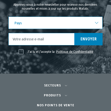
Abonnez-vous à notre newsletter pour recevoir nos dernières
nouvelles et mises à jour sur les produits Matabi.
Pays
Pays
ENVOYER
J'ai lu et j'accepte la
Politique de Confidentialité
SECTEURS
Agriculture-Horticulture
PRODUITS
Potager Urbain-GreenCity
NOS POINTS DE VENTE
Équipements