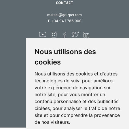
CONTACT
matabi@goizper.com
T.:
+34 943 786 000
Nous utilisons des
cookies
Pulvérisation
Nous utilisons des cookies et d'autres
Biotechnologie
technologies de suivi pour améliorer
votre expérience de navigation sur
Industriel
notre site, pour vous montrer un
Goizper S.Coop.
contenu personnalisé et des publicités
Antigua, 4
ciblées, pour analyser le trafic de notre
20577 Antzuola (Gipuzkoa)
site et pour comprendre la provenance
Spain
de nos visiteurs.