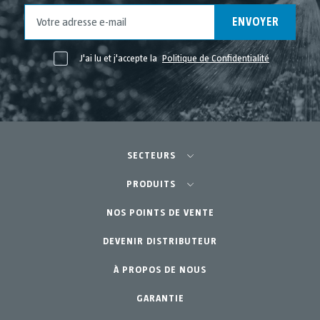
ENVOYER
J'ai lu et j'accepte la
Politique de Confidentialité
SECTEURS
Agriculture-Horticulture
PRODUITS
Potager Urbain-GreenCity
NOS POINTS DE VENTE
Équipements
DEVENIR DISTRIBUTEUR
Jardinage Professionnel
Accessoires
À PROPOS DE NOUS
Pièces de rechange
Jardin Particulier
Kits d´entretien
GARANTIE