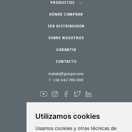
Agricultura-Huerta
PRODUCTOS
Huerto urbano-GreenCity
DÓNDE COMPRAR
Pulverizadores
Jardinería profesional
SER DISTRIBUIDOR
Accesorios
SOBRE NOSOTROS
Jardín-Hogar
Repuestos
Kits mantenimiento
GARANTÍA
CONTACTO
matabi@goizper.com
T.:
+34 943 786 000
Utilizamos cookies
Pulverización
Usamos cookies y otras técnicas de