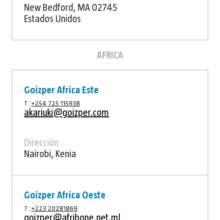
New Bedford, MA 02745
Estados Unidos
AFRICA
Goizper Africa Este
T.:
+254 725 115938
akariuki@goizper.com
Dirección
Nairobi, Kenia
Goizper Africa Oeste
T.:
+223 20281869
goizper@afribone.net.ml