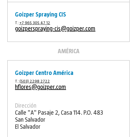
Goizper Spraying CIS
T.:
+7 965 305 47 12
goizperspraying-cis@goizper.com
AMÉRICA
Goizper Centro América
T.:
(503) 2298 2722
hflores@goizper.com
Dirección
Calle "A" Pasaje 2, Casa 114. P.O. 483
San Salvador
El Salvador