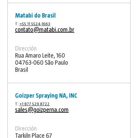
Matabi do Brasil
T.:
+55 11 5524-1663
contato@matabi.com.br
Dirección
Rua Amaro Leite, 160
04763-060 São Paulo
Brasil
Goizper Spraying NA, INC
T.:
+1 877 529 8722
sales@goizperna.com
Dirección
Tarkiln Place 67