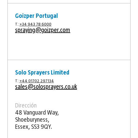
Goizper Portugal
T.:
+34 943 78 6000
spraying@goizper.com
Solo Sprayers Limited
T.:
+44 01702 297134
sales@solosprayers.co.uk
Dirección
48 Vanguard Way,
Shoeburyness,
Essex, SS3 9QY.