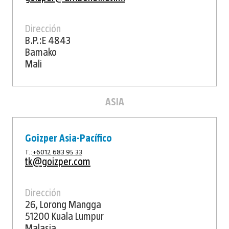
Dirección
B.P.:E 4843
Bamako
Mali
ASIA
Goizper Asia-Pacífico
T.:
+6012 683 95 33
tk@goizper.com
Dirección
26, Lorong Mangga
51200 Kuala Lumpur
Malasia