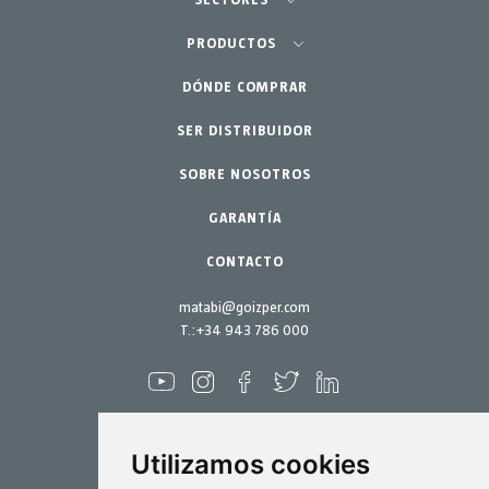
SECTORES
Agricultura-Huerta
PRODUCTOS
Huerto urbano-GreenCity
DÓNDE COMPRAR
Pulverizadores
Jardinería profesional
SER DISTRIBUIDOR
Accesorios
SOBRE NOSOTROS
Jardín-Hogar
Repuestos
Kits mantenimiento
GARANTÍA
CONTACTO
matabi@goizper.com
T.:
+34 943 786 000
Utilizamos cookies