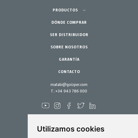
Agricultura-Huerta
PRODUCTOS
Huerto urbano-GreenCity
DÓNDE COMPRAR
Pulverizadores
Jardinería profesional
SER DISTRIBUIDOR
Accesorios
SOBRE NOSOTROS
Jardín-Hogar
Repuestos
Kits mantenimiento
GARANTÍA
CONTACTO
matabi@goizper.com
T.:
+34 943 786 000
Utilizamos cookies