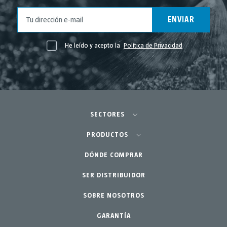
ENVIAR
He leído y acepto la
Política de Privacidad
SECTORES
Agricultura-Huerta
PRODUCTOS
Huerto urbano-GreenCity
DÓNDE COMPRAR
Pulverizadores
Jardinería profesional
SER DISTRIBUIDOR
Accesorios
SOBRE NOSOTROS
Jardín-Hogar
Repuestos
Kits mantenimiento
GARANTÍA