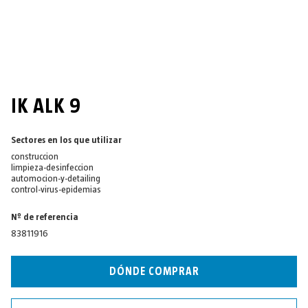
IK ALK 9
Sectores en los que utilizar
construccion
limpieza-desinfeccion
automocion-y-detailing
control-virus-epidemias
Nº de referencia
83811916
DÓNDE COMPRAR