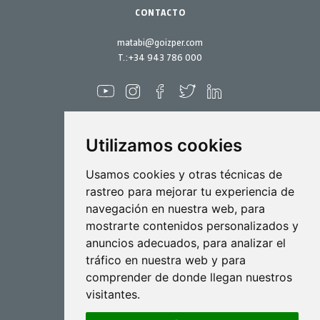
CONTACTO
matabi@goizper.com
T.:
+34 943 786 000
Utilizamos cookies
Pulverización
Usamos cookies y otras técnicas de
rastreo para mejorar tu experiencia de
Biotecnología
navegación en nuestra web, para
mostrarte contenidos personalizados y
Industrial
anuncios adecuados, para analizar el
Goizper S.Coop.
tráfico en nuestra web y para
Antigua, 4
comprender de donde llegan nuestros
20577 Antzuola (Gipuzkoa)
visitantes.
Spain