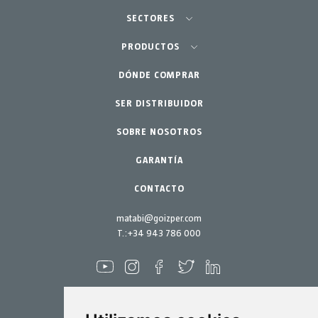
SECTORES
Agricultura-Huerta
PRODUCTOS
Huerto urbano-GreenCity
DÓNDE COMPRAR
Pulverizadores
Jardinería profesional
SER DISTRIBUIDOR
Accesorios
SOBRE NOSOTROS
Jardín-Hogar
Repuestos
Kits mantenimiento
GARANTÍA
CONTACTO
matabi@goizper.com
T.:
+34 943 786 000