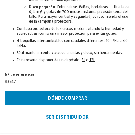
Disco pequeño
: Entre hileras (Viñas, hortalizas...)–Huella de
0,4 m Ø y gotas de 700 micras: máxima precisión cerca del
tallo. Para mayor control y seguridad, se recomienda el uso
de la campana protectora.
Con tapa protectora de los discos-motor evitando la humedad y
suciedad, así como una mayor protección para evitar goteo.
4 boquillas intercambiables con caudales diferentes: 10 l./Ha a 40
l./Ha.
Fácil mantenimiento y acceso a juntas y disco, sin herramientas.
Es necesario disponer de un depósito:
5L
o
12L
.
Nº de referencia
83747
DÓNDE COMPRAR
SER DISTRIBUIDOR