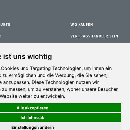
DUKTE
WO KAUFEN
s
VERTRAGSHANDLER SEIN
hör
ÜBER UNS
 ist uns wichtig
zteile
GARANTIE
Cookies und Targeting Technologien, um Ihnen ein
ngs-Kits
KONTAKT
s zu ermöglichen und die Werbung, die Sie sehen,
se anzupassen. Diese Technologien nutzen wir
 zu messen, um zu verstehen, woher unsere Besucher
ebsite weiter zu entwickeln.
Alle akzeptieren
Ich lehne ab
Einstellungen ändern