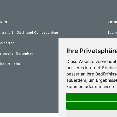
OREN
PRO
rtschaft - Obst- und Gemüseanbau
Team
ergarten
Zube
Ihre Privatsphäre
sioneller Gartenbau
Ersat
Diese Website verwendet 
nbau & Heim
Wartu
besseres Internet-Erlebni
besser an Ihre Bedürfnis
außerdem, um Ergebnisse
kommen oder um unsere W