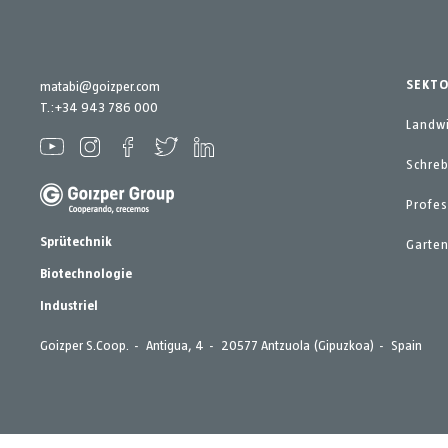
SEKT
matabi@goizper.com
T.:
+34 943 786 000
Landwi
Schreb
Profes
Sprütechnik
Garte
Biotechnologie
Industriel
Goizper S.Coop.
Antigua, 4
20577 Antzuola (Gipuzkoa)
Spain