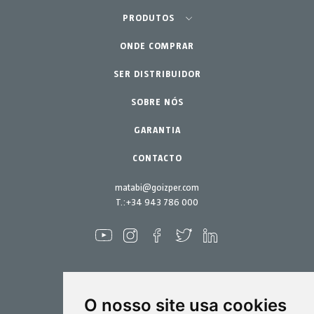
Agricultura - Horta
PRODUTOS
ONDE COMPRAR
Equipamentos
Horta Urbana
Jardinagem Profissional
SER DISTRIBUIDOR
Acessórios
Peças de reposição
Lar - Jardim
SOBRE NÓS
Kits de manutenção
GARANTIA
CONTACTO
matabi@goizper.com
T.:
+34 943 786 000
O nosso site usa cookies
Pulverização