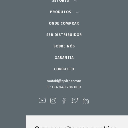
SETORES
Agricultura - Horta
PRODUTOS
ONDE COMPRAR
Equipamentos
Horta Urbana
Jardinagem Profissional
SER DISTRIBUIDOR
Acessórios
Peças de reposição
Lar - Jardim
SOBRE NÓS
Kits de manutenção
GARANTIA
CONTACTO
matabi@goizper.com
T.:
+34 943 786 000