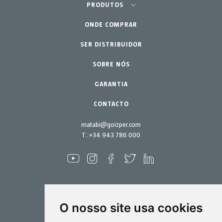
Agricultura - Horta
PRODUTOS
ONDE COMPRAR
Equipamentos
Horta Urbana
Jardinagem Profissional
SER DISTRIBUIDOR
Acessórios
Peças de reposição
Lar - Jardim
SOBRE NÓS
Kits de manutenção
GARANTIA
CONTACTO
matabi@goizper.com
T.:
+34 943 786 000
O nosso site usa cookies
Pulverização