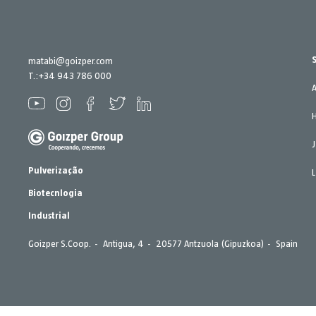
matabi@goizper.com
T.:
+34 943 786 000
Pulverização
Biotecnlogia
Industrial
Goizper S.Coop.
Antigua, 4
20577 Antzuola (Gipuzkoa)
Spain