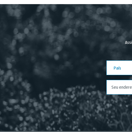
Assi
País