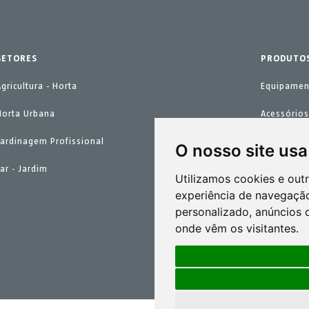
SETORES
PRODUTO
Agricultura - Horta
Equipamen
Horta Urbana
Acessórios
Jardinagem Profissional
Peças de r
O nosso site usa
Lar - Jardim
Kits de m
Utilizamos cookies e out
experiência de navegação
personalizado, anúncios d
onde vêm os visitantes.