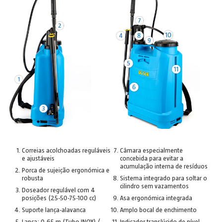
Correias acolchoadas reguláveis
Câmara especialmente
e ajustáveis
concebida para evitar a
acumulação interna de resíduos
Porca de sujeição ergonómica e
robusta
Sistema integrado para soltar o
cilindro sem vazamentos
Doseador regulável com 4
posições (25-50-75-100 cc)
Asa ergonómica integrada
Suporte lança-alavanca
Amplo bocal de enchimento
Lança: 0,65 m (Tubo INOX) /
Indicador translúcido de nível