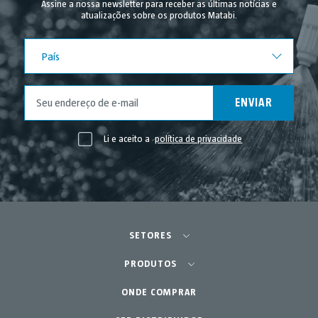
Assine a nossa newsletter para receber as últimas notícias e
atualizações sobre os produtos Matabi.
País
País
ENVIAR
Li e aceito a
política de privacidade
SETORES
Agricultura - Horta
PRODUTOS
ONDE COMPRAR
Equipamentos
Horta Urbana