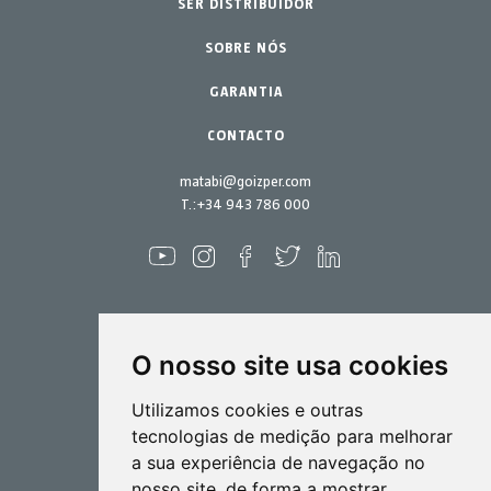
Jardinagem Profissional
SER DISTRIBUIDOR
Acessórios
Peças de reposição
Lar - Jardim
SOBRE NÓS
Kits de manutenção
GARANTIA
CONTACTO
matabi@goizper.com
T.:
+34 943 786 000
O nosso site usa cookies
Pulverização
Utilizamos cookies e outras
Biotecnlogia
tecnologias de medição para melhorar
a sua experiência de navegação no
Industrial
nosso site, de forma a mostrar